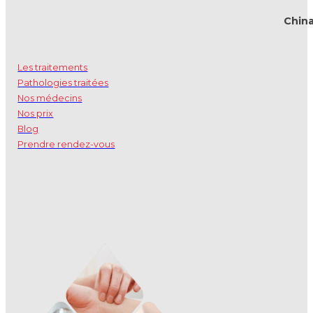
Chin
Les traitements
Pathologies traitées
Nos médecins
Nos prix
Blog
Prendre rendez-vous